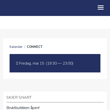
OM OSS
BLI MED
Kalender
/
CONNECT
KALENDER
TALER
Fredag, mai 15 (19:30 — 23:00)
BLI GIVER
LEDIGE STILLINGER
NYTTLIV BRUKTBUTIKK
SKJER SNART
Bruktbutikken åpen!